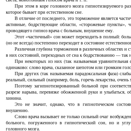
При этом в коре головного мозга гипнотизируемого раз
которое бывает при естественном сне.
В отличие от последнего, это торможение является части
активные, бодрствующие области, «сторожевые пункты», че
проводящего гипноз врача с больным, внушение ему.
Этот «частичный» сон может переходить в полный: боль
(но не всегда) постепенно переходит в состояние естественног
Различная глубина торможения в различных областях и с
в них состояний, переходных от сна к бодрствованию — так 
При некоторых из них (так называемая уравнительная 
одинаково: слово врача, сказанное шепотом или громким гол
При других (так называемая парадоксальная фаза) слабы
реальный, сильный (например, боль, горечь лекарства, очень 
Поэтому загипнотизированный больной при соответс
разрезе нарыва, перевязке обожженной руки и улыбаться, о
хинина.
Это не значит, однако, что в гипнотическом состо
внушению.
Слово врача вызывает не только сильный очаг возбужден
больного, погруженного в гипнотический сон, но и угл
головного мозга.