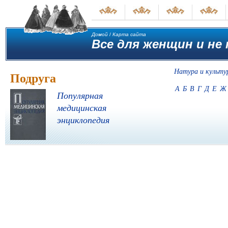
Домой
/
Карта сайта
Все для женщин и не 
Натура и культу
Подруга
А
Б
В
Г
Д
Е
Ж
Популярная
медицинская
энциклопедия