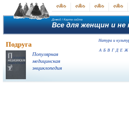
Домой
/
Карта сайта
Все для женщин и не 
Натура и культу
Подруга
А
Б
В
Г
Д
Е
Ж
Популярная
медицинская
энциклопедия