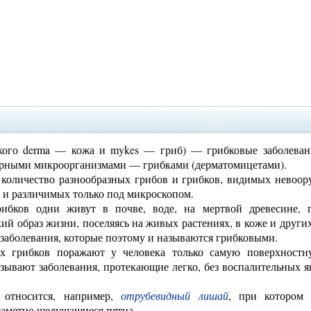
о derma — кожа и mykes — гриб) — грибковые заболеван
орными микроорганизмами — грибками (дерматомицетами).
 количество разнообразных грибов и грибков, видимых невоо
) и различимых только под микроскопом.
рибков одни живут в почве, воде, на мертвой древесине,
кий образ жизни, поселяясь на живых растениях, в коже и други
 заболевания, которые поэтому и называются грибковыми.
х грибков поражают у человека только самую поверхностн
зывают заболевания, протекающие легко, без воспалительных 
 относится, например,
отрубевидный лишай
, при котором
 заметно шелушащиеся пятна.