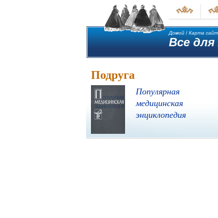
Домой
/
Карта сайт
Все для
Подруга
Популярная
медицинская
энциклопедия