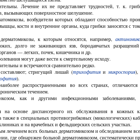
тельны. Лечение их не представляет трудностей, т. к. гриб
тв, вызывающих поверхностное шелушение.
атомикозы, возбудители которых обладают способностью прон
 мышцы, кости и внутренние органы, куда грибки заносятся с то
дерматомикозы, к которым относятся, например,
актиномик
убоких, долго не заживающих язв, бородавчатых разращени
рганов — легких, почек, кишечника и др.
болевания могут даже вести к смертельному исходу.
ительны и встречаются сравнительно редко.
 составляют; стригущий лишай (
трихофития
и
микроспория
)
мофития
).
наиболее распространенными во всех странах, отличаются
хроническим течением.
козом, как и другими инфекционными заболеваниями, я
я на основе диспансерного их обслуживания в кожных к
а также в специальных противогрибковых (микологических) каб
клиниках и на врачебных и фельдшерских сельских участках.
ым лечением всех больных дерматомикозом и обследованием все
ении, где обнаружен больной дерматомикозом, систематически п