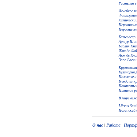
Растения в
Лечебное п
Фитоэргоно
Химический
Персональн
Персональ
Бальтасар 
Артур Шоп
Библия Кни
Жан де Лаб
Люк де Кла
Эзоп Басни
Кругосветн
Кулинария 
Полезные и
Блюда из к
Паштеты и
Питание ре
В мире веж
Liferus Stud
Ногинский
О нас
|
Работа
|
Портф