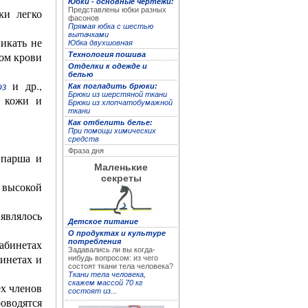
Юбки - основные чертежи:
Представлены юбки разных
ки легко
фасонов
Прямая юбка с шестью
Полная энциклопедия
вытачками
икать не
женских рукоделий
Юбка двухшовная
ком крови
Технология пошива
Отделки к одежде и
белью
оз
и др.,
Как погладить брюки:
Брюки из шерстяной ткани
й кожи и
Брюки из хлопчатобу­мажной
ткани
Как отбелить белье:
При помощи химических
средств
Фраза дня
, парша и
Маленькие
секреты
 высокой
Кройка и пошив дома
влялось
Детское питание
О продуктах и культуре
абинетах
потребления
Задавались ли вы когда-
инетах и
нибудь вопросом: из чего
состоят ткани тела человека?
Ткани тела человека,
скажем массой 70 кг
х членов
состоят из...
роводятся