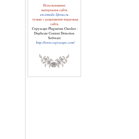
Использование
материалов сайта
encemedic.liferus.ru
только с разрешения владельца
сайта
Copyscape Plagiarism Checker -
Duplicate Content Detection
Архив журнала "Твоё
здоровье"
Software
http://www.copyscape.com/
Целебные свойства
пищевых растений