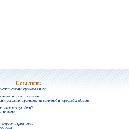
Ссылки:
еский словарь Русского языка
войства пищевых растений
ные растения, применяемые в научной и народной медицине
ия женских рукоделий
ошив дома
 возраст и время года
жей лица