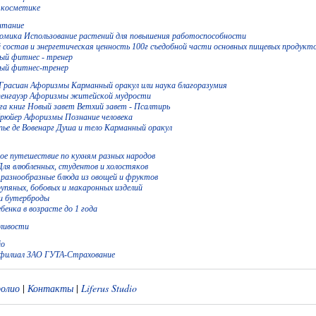
 косметике
итание
мика Использование растений для повышения работоспособности
 состав и энергетическая ценность 100г съедобной части основных пищевых продукт
ый фитнес - тренер
ный фитнес-тренер
Грасиан Афоризмы Карманный оракул или наука благоразумия
енгауэр Афоризмы житейской мудрости
га книг Новый завет Ветхий завет - Псалтирь
рюйер Афоризмы Познание человека
пье де Вовенарг Душа и тело Карманный оракул
ое путешествие по кухням разных народов
Для влюбленных, студентов и холостяков
 разнообразные блюда из овощей и фруктов
рупяных, бобовых и макаронных изделий
 бутерброды
бенка в возрасте до 1 года
ливости
io
 филиал ЗАО ГУТА-Страхование
олио
|
Контакты
|
Liferus Studio