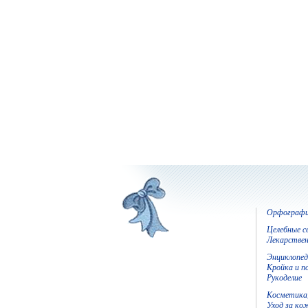
Орфографич
Целебные с
Лекарствен
Энциклопед
Кройка и п
Рукоделие
Косметика,
Уход за ко