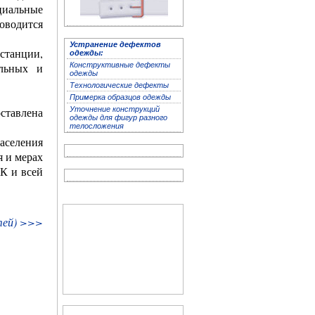
циальные
оводится
Устранение дефектов
Устранение дефектов
танции,
одежды:
одежды
альных и
Конструктивные дефекты
одежды
Технологичес­кие дефекты
Примерка образцов одежды
оставлена
Уточнение конструкций
одежды для фигур разного
телосложения
аселения
я и мерах
КК и всей
тей) >>>
Архив журнала
"Здоровье"