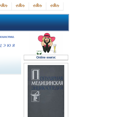
тоинства.
Щ
Э
Ю
Я
Online книги: