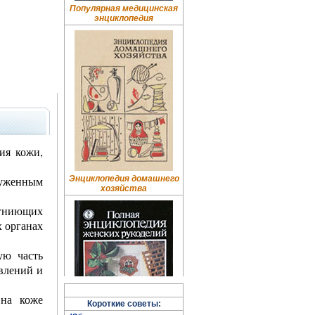
Популярная медицинская
энциклопедия
ия кожи,
руженным
Энциклопедия домашнего
хозяйства
 гниющих
х органах
ую часть
явлений и
 на коже
Короткие советы: