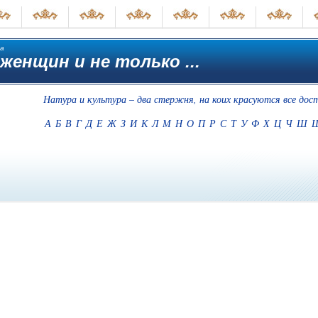
а
 женщин и не только ...
Натура и культура – два стержня, на коих красуются все дос
А
Б
В
Г
Д
Е
Ж
З
И
К
Л
М
Н
О
П
Р
С
Т
У
Ф
Х
Ц
Ч
Ш