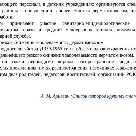
вающего персонала в детских учреждениях; организуются спе
 районы с повышенной заболеваемостью дерматомикозом, пр
абота.
 принимают участие санитарно-эпидемиологические с
педиатры, врачи и средний медперсонал детских, коммун
арной службы.
 резкое снижение заболеваемости дерматомикозом.
одного хозяйства (1959-1965 гг.) в области здравоохранения п
дальнейшего резкого снижения заболеваемости дерматомикозом.
ой задачи необходимо широкое распространение среди н
, их проявлениях, путях распространения, источниках заражени
этом деле родителей, педагогов, воспитателей, организаций РО
А. М. Ариевич (Список авторов крупных ста