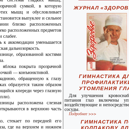
зрачной сумкой, в которую
ЖУРНАЛ «ЗДОРОВ
 этих мышц и обусловливает
становится выпуклее и сильнее
ании близко расположенных
леко расположенных предметов
 слабее.
ь к аккомодации уменьшается
ская дальнозоркость.
азнице, образованной костями
па.
о яблока покрыта прозрачной
олочкой — конъюнктивой.
ГИМНАСТИКА Д
заднюю, обращенную к глазу
ПРОФИЛАКТИК
ках образуется таким образом
УТОМЛЕНИЯ ГЛ
щийся кпереди через глазную
Для улучшения кровосна
пли).
питания глаз включены упр
зницы расположена слезная
воздействующие и непосредств
открываются в верхнюю часть
сосуды.
Подробнее >>>
ко, стекает по передней его
ГИМНАСТИКА П
аза, где на верхнем и нижнем
КОЛПАКОВУ ДЛ