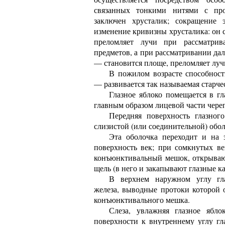
связанных тонкими нитями с про
заключен хрусталик; сокращение
изменение кривизны хрусталика: он 
преломляет лучи при рассматрив
предметов, а при рассматривании да
— становится площе, преломляет лучи
В пожилом возрасте способност
— развивается так называемая старче
Глазное яблоко помещается в гл
главным образом лицевой части чере
Передняя поверхность глазног
слизистой (или соединительной) об
Эта оболочка переходит и на 
поверхность век; при сомкнутых ве
конъюнктивальный мешок, открываю
щель (в него и закапывают глазные ка
В верхнем наружном углу гла
железа, выводные протоки которой 
конъюнктивального мешка.
Слеза, увлажняя глазное ябло
поверхности к внутреннему углу гл