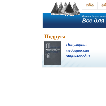
Домой
/
Карта сайт
Все для
Подруга
Популярная
медицинская
энциклопедия