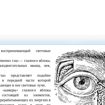
оспринимающий световые
ственно глаз — глазного яблока,
зодвигательных мышц, век,
аз представляет подобие
 в передней части которой
кающее в нее световые лучи.
 «камеры» глазного яблока
 состоящей из элементов,
ерерабатывающих их энергию в
ередается далее в мозг по