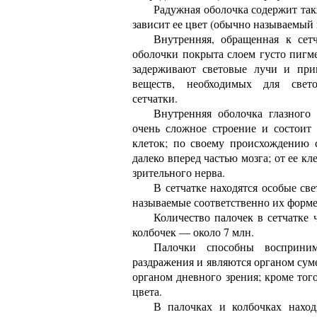
Радужная оболочка содержит так
зависит ее цвет (обычно называемый 
Внутренняя, обращенная к сетч
оболочки покрыта слоем густо пигм
задерживают световые лучи и при
веществ, необходимых для свет
сетчатки.
Внутренняя оболочка глазного
очень сложное строение и состоит
клеток; по своему происхождению с
далеко вперед частью мозга; от ее кл
зрительного нерва.
В сетчатке находятся особые с
называемые соответственно их форме
Количество палочек в сетчатке ч
колбочек — около 7 млн.
Палочки способны восприним
раздражения и являются органом сум
органом дневного зрения; кроме тог
цвета.
В палочках и колбочках наход