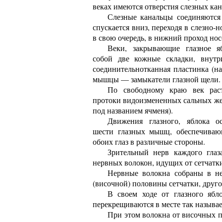
веках имеются отверстия слезных кан
Слезные канальцы соединяются
спускается вниз, переходя в слезно-
в свою очередь, в нижний проход носо
Веки, закрывающие глазное яб
собой две кожные складки, внутр
соединительнотканная пластинка (н
мышцы — замыкатели глазной щели.
По свободному краю век рас
протоки видоизмененных сальных жел
под названием ячменя).
Движения глазного, яблока о
шести глазных мышц, обеспечиваю
обоих глаз в различные стороны.
Зрительный нерв каждого гла
нервных волокон, идущих от сетчатк
Нервные волокна собраны в не
(височной) половины сетчатки, друго
В своем ходе от глазного ябл
перекрещиваются в месте так называе
При этом волокна от височных п