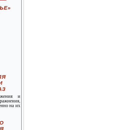
ЬЕ»
Цветущая косметика
ЛЯ
И
АЗ
бжения и
ажнения,
енно на их
Косметика, возраст и
время года
О
Я