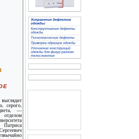
Устранение дефектов
Устранение дефектов
одежды:
одежды
Конструктивные дефекты
одежды
Технологичес­кие дефекты
Примерка образцов одежды
Уточнение конструкций
одежды для фигур разного
телосложения
Ы
ОЕ
Архив журнала
 выглядит
"Здоровье"
, серого,
 цвета, —
отделом
верситета
Патриса
Сергеевич
звычайно