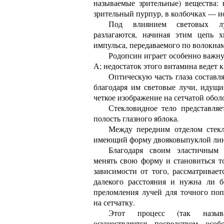
называемые зрительные) вещества:
зрительный пурпур, в колбочках — и
Под влиянием световых лу
разлагаются, начиная этим цепь 
импульса, передаваемого по волокнам
Родопсин играет особенно важну
А; недостаток этого витамина ведет
Оптическую часть глаза составл
благодаря им световые лучи, идущи
четкое изображение на сетчатой обол
Стекловидное тело представля
полость глазного яблока.
Между передним отделом стекл
имеющий форму двояковыпуклой ли
Благодаря своим эластичным 
менять свою форму и становиться т
зависимости от того, рассматривает
далекого расстояния и нужна ли 
преломления лучей для точного поп
на сетчатку.
Этот процесс (так называ
осуществляется посредством осо