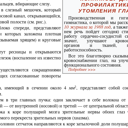
альцев, вбирающие слезу.
ПРОФИЛАКТИК
 в слезный мешочек, который
УТОМЛЕНИЯ ГЛ
носовой канал, открывающийся,
Производственная и гиги
вой полости (см. рис.).
гимнастика, о которой мы расс
10 журнала за 1988 год
, а такж
локо спереди, представляют
нем речь пойдет сегодня) ст
и которых заложена плотная
работу сердечно-сосудистой с
азываемая хрящем) и круговые
значит, улучшают кровос
органов и тканей, п
работоспособность.
тут ресницы и открываются
Все это благотворно сказыв
езок (воспаление их известно
кровоснабжении глаз, на улу
функционального состояния.
существляются сокращениями
Подробнее >>>
щих согласованные повороты
2
за, имеющий в сечении около 4
мм
, представляет собой со
и.
м в три главных пучка: один заключает в себе волокна от
й — от внутренней (носовой) и третий — от центральной област
ока к коре полушарий мозга зрительные нервы обоих глаз 
мого перекреста зрительных нервов (хиазма).
оловин сетчаток направляются к коре затылочной доли полушар