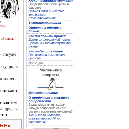
Юбки - основные чертежи:
Представлены юбки разных
фасонов
Прямая юбка с шестью
Полная энциклопедия
вытачками
женских рукоделий
Юбка двухшовная
а:
Технология пошива
зеро;
Отделки к одежде и
;
белью
Как погладить брюки:
вой канал;
Брюки из шерстяной ткани
а
Брюки из хлопчатобу­мажной
ткани
Как отбелить белье:
 сосуды,
При помощи химических
средств
Фраза дня
азу роль
Маленькие
секреты
аполнена
Кройка и пошив дома
роникают
Детское питание
О продуктах и культуре
ивая тем
потребления
Задавались ли вы когда-
а другая
нибудь вопросом: из чего
состоят ткани тела человека?
те).
Ткани тела человека,
скажем массой 70 кг
состоят из...
ЬЕ»