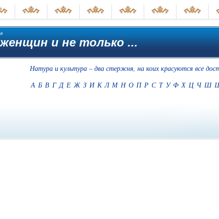
а
 женщин и не только ...
Натура и культура – два стержня, на коих красуются все дос
А
Б
В
Г
Д
Е
Ж
З
И
К
Л
М
Н
О
П
Р
С
Т
У
Ф
Х
Ц
Ч
Ш