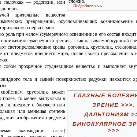
сложно.
 в палочках — родопсин, или
Подробнее >>>
одопсин.
чей зрительные вещества
химических превращений, обусловливающих возникновение 
 зрительного нерва в мозг.
ю роль при малом (сумеречном) освещении; в его состав входи
 к понижению сумеречного зрения — так называемой куриной сле
яют светопреломляющие среды: роговица, хрусталик, стекловид
е от предметов внешнего мира, после своего преломления в 
очке.
ет собой прозрачное студневидное вещество и выполняет вн
овидного тела и задней поверхностью радужки находится хр
нзы.
свойствам хрусталик может
ГЛАЗНЫЕ БОЛЕЗНИ
о более, то менее выпуклым в
ся ли предмет с близкого или
ЗРЕНИЕ >>>
.
большая или меньшая степень
ДАЛЬТОНИЗМ >
адания изображения предмета
БИНОКУЛЯРНОЕ З
емая аккомодация глаза)
>>>
бой системы гладких мышц,