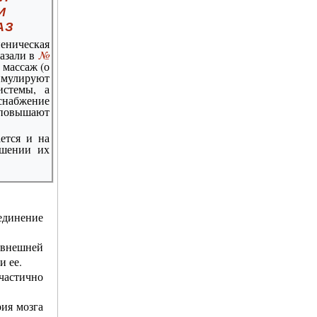
И
АЗ
еническая
казали в
№
е массаж (о
имулируют
истемы, а
набжение
овышают
Уход за кожей лица
ается и на
чшении их
единение
 внешней
и ее.
частично
Справочник по лечебному
питанию
ия мозга