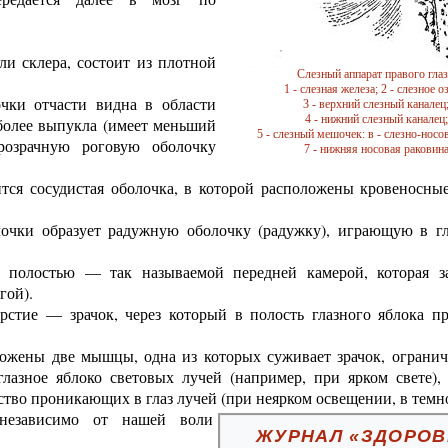
.
ли склера, состоит из плотной
Слезный аппарат правого глаз
1 - слезная железа; 2 - слезное о
очки отчасти видна в области
3 - верхний слезный каналец
4 - нижний слезный каналец;
 более выпукла (имеет меньший
5 - слезный мешочек: в - слезно-носо
розрачную роговую оболочку
7 - нижняя носовая раковин
тся сосудистая оболочка, в которой расположены кровеносные
лочки образует радужную оболочку (радужку), играющую в гл
 полостью — так называемой передней камерой, которая з
гой).
рстие — зрачок, через который в полость глазного яблока п
ожены две мышцы, одна из которых суживает зрачок, огранич
азное яблоко световых лучей (например, при ярком свете), 
ство проникающих в глаз лучей (при неярком освещении, в темно
независимо от нашей воли
ЖУРНАЛ «ЗДОРОВ