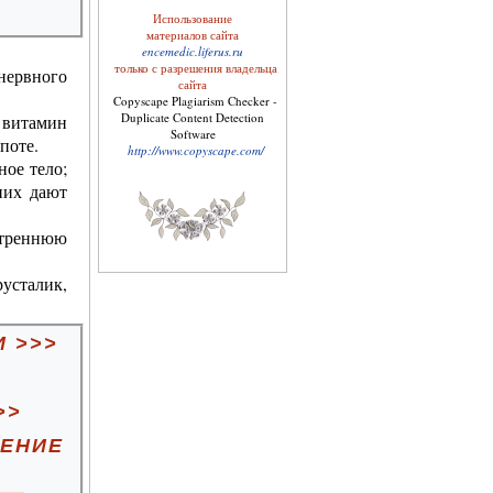
Использование
материалов сайта
encemedic.liferus.ru
только с разрешения владельца
нервного
сайта
Copyscape Plagiarism Checker -
Duplicate Content Detection
Архив журнала "Твоё
т витамин
здоровье"
Software
поте.
http://www.copyscape.com/
ное тело;
них дают
утреннюю
усталик,
 >>>
Целебные свойства
пищевых растений
>>
РЕНИЕ