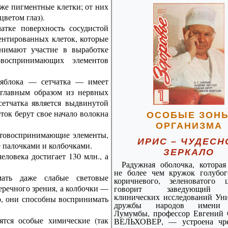
же пигментные клетки; от них
цветом глаз).
атке поверхность сосудистой
ентированных клеток, которые
нимают участие в выработке
овоспринимающих элементов
 яблока — сетчатка — имеет
 главным образом из нервных
етчатка является выдвинутой
еток берут свое начало волокна
ОСОБЫЕ ЗОН
ОРГАНИЗМА
ветовоспринимающие элементы,
ИРИС – ЧУДЕСН
 палочками и колбочками.
ЗЕРКАЛО
еловека достигает 130 млн., а
Радужная оболочка, которая
не более чем кружок голубого
ать даже слабые световые
коричневого, зеленоватого
еречного зрения, а колбочки —
говорит заведующий 
клинических исследований Уни
о, они способны воспринимать
дружбы народов имени 
Лумумбы, профессор Евгений 
ятся особые химические (так
ВЕЛЬХОВЕР, — устроена чре