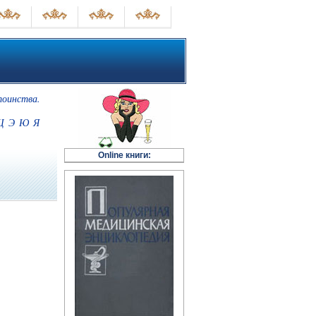
тоинства.
Щ
Э
Ю
Я
Online книги: